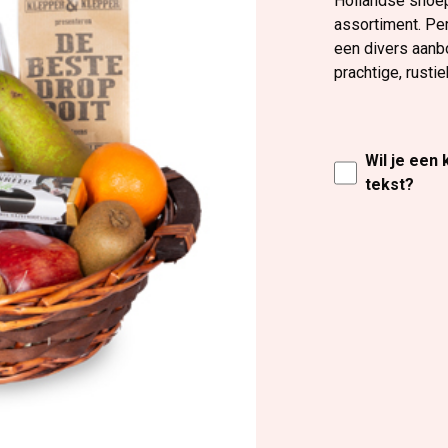
Hollandse snoepj
assortiment. Per
een divers aanb
prachtige, rust
Wil je een
tekst?