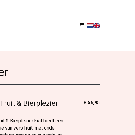
er
ruit & Bierplezier
€ 56,95
t & Bierplezier kist biedt een
e van vers fruit, met onder