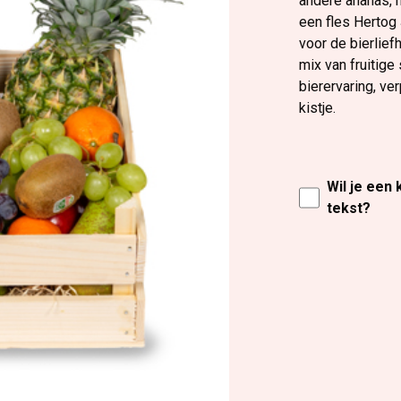
andere ananas, 
een fles Hertog
voor de bierlief
mix van fruitig
bierervaring, ve
kistje.
Wil je een
tekst?