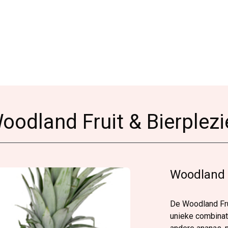
oodland Fruit & Bierplezi
Woodland F
De Woodland Frui
unieke combinati