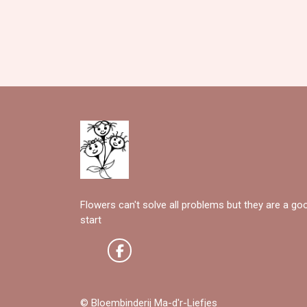
Flowers can't solve all problems but they are a go
start
© Bloembinderij Ma-d'r-Liefjes